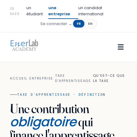
un
une
un candidat
JE
étudiant
entreprise
international
SUIS
Se connecter →
FR
EN
TAXE
QU'EST-CE QUE
ACCUEIL
/
ENTREPRISE
/
/
D'APPRENTISSAGE
LA TAXE
TAXE D'APPRENTISSAGE · DÉFINITION
Une contribution
obligatoire
qui
finance l'apprentissage.