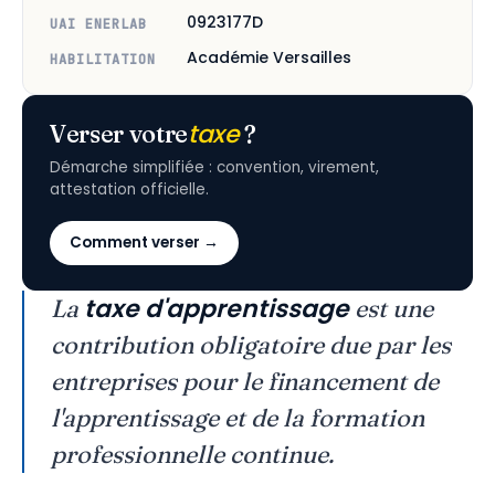
0923177D
UAI ENERLAB
Académie Versailles
HABILITATION
taxe
Verser votre
?
Démarche simplifiée : convention, virement,
attestation officielle.
Comment verser →
taxe d'apprentissage
La
est une
contribution obligatoire due par les
entreprises pour le financement de
l'apprentissage et de la formation
professionnelle continue.